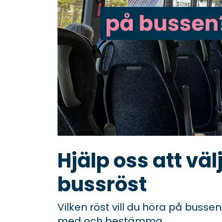
Hjälp oss att väl
bussröst
Vilken röst vill du höra på buss
med och bestämma.