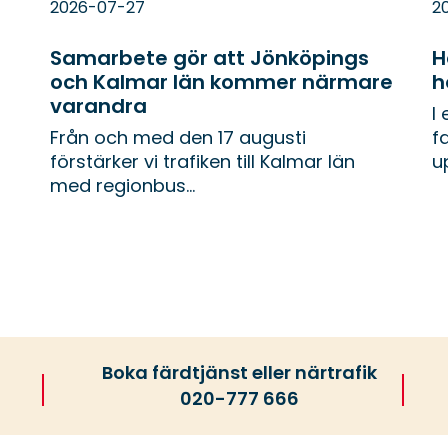
2026-07-27
2
Samarbete gör att Jönköpings
H
och Kalmar län kommer närmare
h
varandra
I
Från och med den 17 augusti
f
förstärker vi trafiken till Kalmar län
up
med regionbus...
Boka färdtjänst eller närtrafik
020-777 666