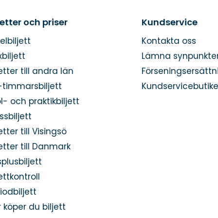
jetter och priser
Kundservice
elbiljett
Kontakta oss
xbiljett
Lämna synpunkte
jetter till andra län
Förseningsersättn
-timmarsbiljett
Kundservicebutik
l- och praktikbiljett
ssbiljett
jetter till Visingsö
jetter till Danmark
plusbiljett
jettkontroll
iodbiljett
 köper du biljett