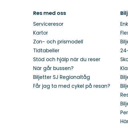
Res med oss
Bil
Serviceresor
Enk
Kartor
Fle
Zon- och prismodell
Bil
Tidtabeller
24
Stöd och hjälp när du reser
Sko
När går bussen?
Kla
Biljetter SJ Regionaltåg
Bil
Får jag ta med cykel på resan?
Bil
Res
Bil
Per
Här