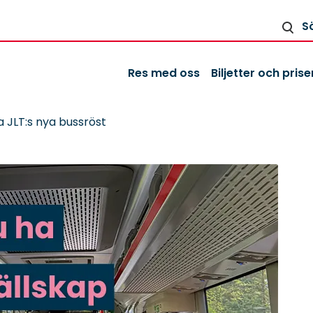
S
Res med oss
Biljetter och prise
ja JLT:s nya bussröst