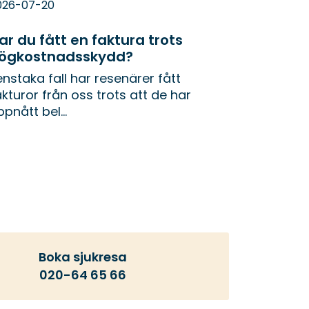
026-07-20
ar du fått en faktura trots
ögkostnadsskydd?
 enstaka fall har resenärer fått
akturor från oss trots att de har
pnått bel...
Boka sjukresa
020-64 65 66