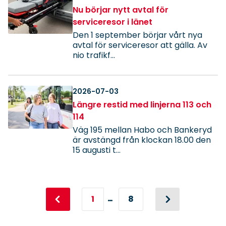
Nu börjar nytt avtal för
serviceresor i länet
Den 1 september börjar vårt nya
avtal för serviceresor att gälla. Av
nio trafikf...
2026-07-03
Längre restid med linjerna 113 och
114
Väg 195 mellan Habo och Bankeryd
är avstängd från klockan 18.00 den
15 augusti t...
1
8