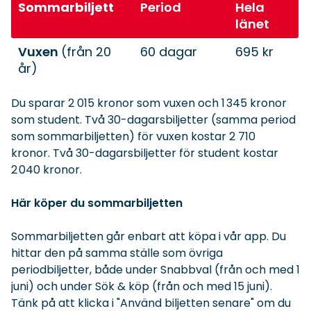
Sommarbiljett
Period
Hela
länet
Vuxen
(från 20
60 dagar
695 kr
år)
Du s
para
r
2
015 kronor som vuxen och
1
345
kronor
som
student.
Två 30-dagarsbiljetter
(samma period
som sommarbiljetten)
för vuxen kostar 2 710
kronor.
Två 30-dagarsbiljetter för student kostar
2 040 kronor.
Här köper du
sommar
biljetten
Sommarbiljetten går enbart att köpa i vår app. Du
hittar den på samma ställe som övriga
periodbiljetter, både under Snabbval (från och med 1
juni) och under Sök & köp (från och med 15 juni).
Tänk på att klicka i "Använd biljetten senare" om du