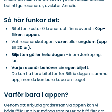
befintliga resenärer, avslutar Annelie.
Så här funkar det:
Biljetten kostar 0 kronor och finns överst
i Köp-
fliken i appen.
Välj resenärskategori:
vuxen
eller
ungdom (upp
till 20 år).
Biljetten gäller hela dagen
– inom Jönköpings
län.
Varje resenär behöver sin egen biljett.
Du kan ha flera biljetter för Bilfria dagen i samma
app, men du kan bara köpa en i taget.
Varför bara i appen?
Genom att erbjuda gratisresan via appen kan vi
både följa upp hur många som reser och få fler att